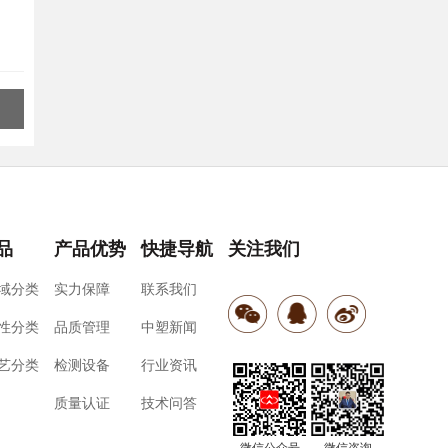
品
产品优势
快捷导航
关注我们
域分类
实力保障
联系我们
性分类
品质管理
中塑新闻
艺分类
检测设备
行业资讯
质量认证
技术问答