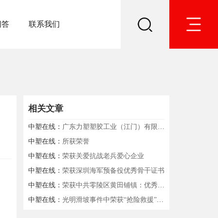
问答
联系我们
相关文章
中塑在线：
广东力塑塑胶工业（江门）有限公司董事长
中塑在线：
所获荣誉
中塑在线：
荣获关爱抗战老兵爱心企业
中塑在线：
荣获深圳海军预备役优秀骨干证书
中塑在线：
荣获中共零陵区黄田铺镇：优秀共产党员的称号
中塑在线：
光明滑坡事件中荣获“抢险救援”先进个人