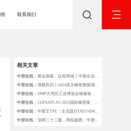
问答
联系我们
相关文章
中塑在线：
展会落幕，征程再续丨中塑企业2024国际橡塑展圆满收官
中塑在线：
满载而归丨2024亚太橡塑展圆满收官，中塑企业期待与您下次相遇！
中塑在线：
DMP大湾区工业博览会璀璨落幕，中塑王TPE续写辉煌篇章
中塑在线：
CHINAPLAS 2025国际橡塑展：中塑王TPE璀璨亮相，彰显中国制造风采
此
中塑在线：
中塑王TPE：全员践行IATF16949:2016，铸就汽车材料品质革新
中
中塑在线：
深耕二十二载，再拓版图：中塑企业嵊州自建厂房顺利签约交付！